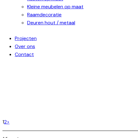
Kleine meubelen op maat
Raamdecoratie
Deuren hout / metaal
Projecten
Over ons
Contact
INSPIRATIE
Kasten op maat
,
Maatwerk
MAATKASTEN BADKAMER
Kasten op maat
,
Maatwerk
INBOUWKAST OP MAAT
Kasten op maat
,
Maatwerk
Berichten
Page
Page
1
2
>